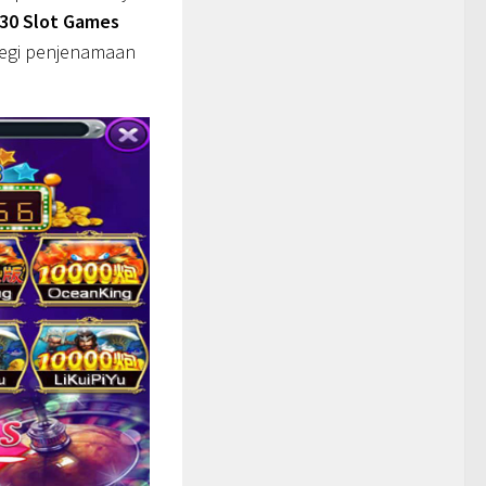
30 Slot Games
ategi penjenamaan