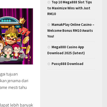
Top 10 Mega888 Slot Tips
to Maximize Wins with Just
RM10
MamakPlay Online Casino –
Welcome Bonus RM10 Awaits
You!
Mega888 Casino App
Download 2025 (latest)
Pussy888 Download
gai tujuan
an jenama dari
game mesti tahu
apat lebih banyak