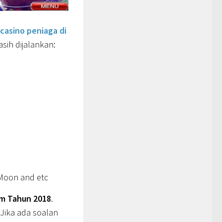
 casino peniaga di
ih dijalankan:
 Moon and etc
am Tahun 2018
.
Jika ada soalan