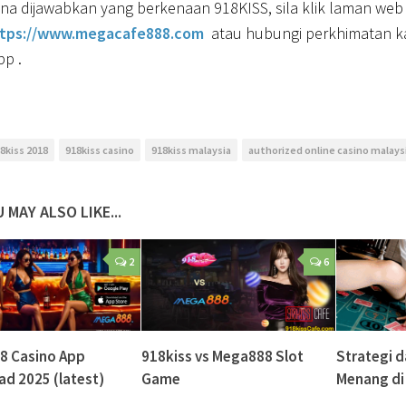
na dijawabkan yang berkenaan 918KISS, sila klik laman web
tps://www.megacafe888.com
atau hubungi perkhimatan k
p .
8kiss 2018
918kiss casino
918kiss malaysia
authorized online casino malays
 MAY ALSO LIKE...
2
6
8 Casino App
918kiss vs Mega888 Slot
Strategi 
d 2025 (latest)
Game
Menang di