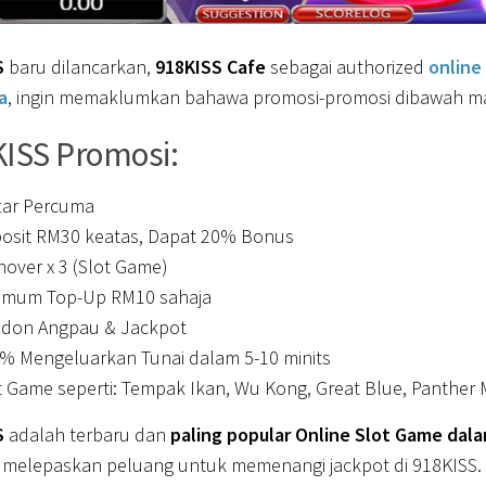
S
baru dilancarkan,
918KISS Cafe
sebagai authorized
online
a
, ingin memaklumkan bahawa promosi-promosi dibawah mas
ISS Promosi:
tar Percuma
osit RM30 keatas, Dapat 20% Bonus
nover x 3 (Slot Game)
imum Top-Up RM10 sahaja
don Angpau & Jackpot
% Mengeluarkan Tunai dalam 5-10 minits
t Game seperti: Tempak Ikan, Wu Kong, Great Blue, Panther
S
adalah terbaru dan
paling popular Online Slot Game dal
melepaskan peluang untuk memenangi jackpot di 918KISS. 