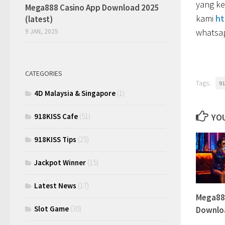
yang ke
Mega888 Casino App Download 2025
kami
ht
(latest)
whatsap
9 JAN, 2025
CATEGORIES
Tags:
91
4D Malaysia & Singapore
(1)
918KISS Cafe
(51)
YOU
918KISS Tips
(25)
Jackpot Winner
(15)
Latest News
(17)
Mega88
Slot Game
(30)
Downloa