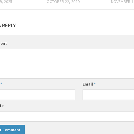
9, 2025
OCTOBER 22, 2020
NOVEMBER 12
A REPLY
ent
e
*
Email
*
te